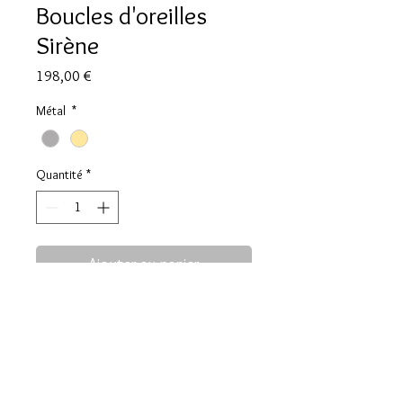
Boucles d'oreilles
Sirène
Prix
198,00 €
Métal
*
Quantité
*
Ajouter au panier
DESCRIPTION
La Sirène:
LIVRAISON, ECHANGE ET
Voix des profondeurs, mémoire des
REMBOURSEMENT
émotions.