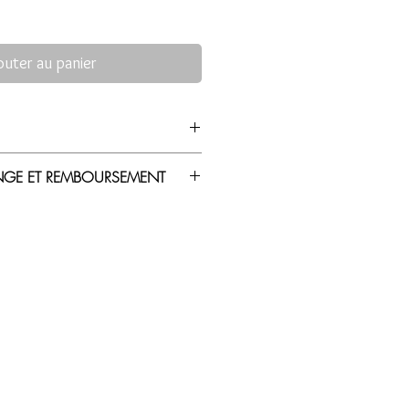
outer au panier
ert" en Tamasheq, langue des
ANGE ET REMBOURSEMENT
ièrement réalisé en argent 925, il est
r recevoir votre petit bijou.
de resserage.
URSEMENT:
rgent 925.
de remboursement, vous disposez
ircit pas.
s après réception de votre commande
oux s’ils ne vous conviennent pas
ue bijou dans son emballage d’origine
 à contact@rhitacreations.com pour
à suivre.