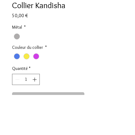
Collier Kandisha
Prix
50,00 €
Métal
*
Couleur du collier
*
Quantité
*
Ajouter au panier
DESCRIPTION
Kandisha
est une déformation faite par